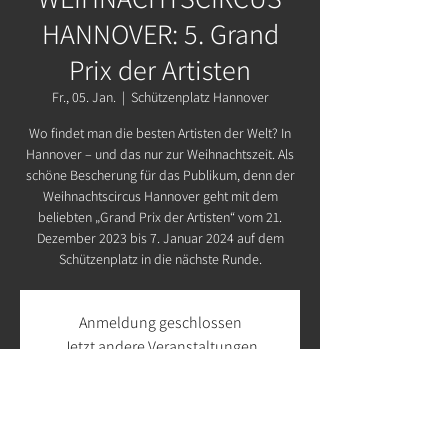
HANNOVER: 5. Grand
Prix der Artisten
Fr., 05. Jan.
  |  
Schützenplatz Hannover
Wo findet man die besten Artisten der Welt? In
Hannover – und das nur zur Weihnachtszeit. Als
schöne Bescherung für das Publikum, denn der
Weihnachtscircus Hannover geht mit dem
beliebten „Grand Prix der Artisten“ vom 21.
Dezember 2023 bis 7. Januar 2024 auf dem
Schützenplatz in die nächste Runde.
Anmeldung geschlossen
Jetzt andere Veranstaltungen
ansehen