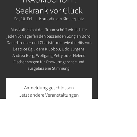
Seekrank vor Glück
Sa., 10. Feb.
  |  
Komödie am Klosterplatz
Musikalisch hat das Traumschöff wirklich für
jeden Schlagerfan den passenden Song an Bord.
Dauerbrenner und Chartstürmer wie die Hits von
Beatrice Egli, dem Klubbb3, Udo Jürgens,
Andrea Berg, Wolfgang Petry oder Helene
Fischer sorgen für Ohrwurmgarantie und
ausgelassene Stimmung.
Anmeldung geschlossen
Jetzt andere Veranstaltungen
ansehen
Zeit & Ort