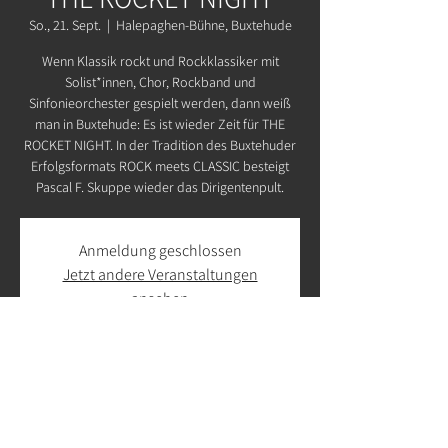
So., 21. Sept.
  |  
Halepaghen-Bühne, Buxtehude
Wenn Klassik rockt und Rockklassiker mit
Solist*innen, Chor, Rockband und
Sinfonieorchester gespielt werden, dann weiß
man in Buxtehude: Es ist wieder Zeit für THE
ROCKET NIGHT. In der Tradition des Buxtehuder
Erfolgsformats ROCK meets CLASSIC besteigt
Pascal F. Skuppe wieder das Dirigentenpult.
Anmeldung geschlossen
Jetzt andere Veranstaltungen
ansehen
Zeit & Ort
21. Sept. 2025, 18:30 – 21:30
Halepaghen-Bühne, Buxtehude, Konopkastraße,