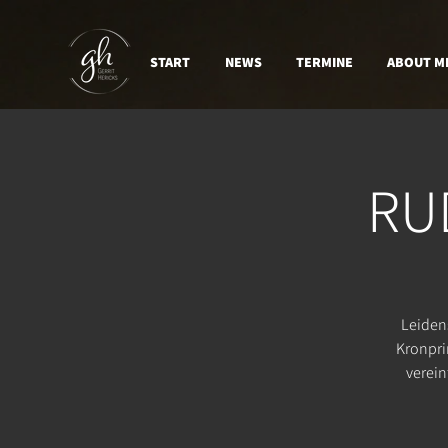
START
NEWS
TERMINE
ABOUT M
RUD
Leiden
Kronpri
verein