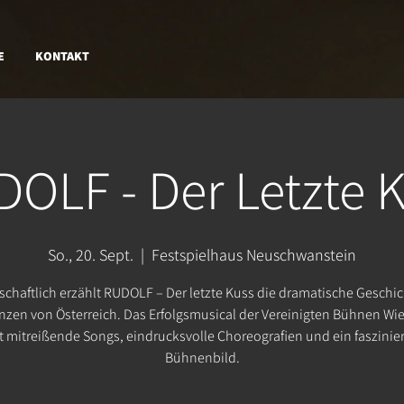
E
KONTAKT
OLF - Der Letzte 
So., 20. Sept.
  |  
Festspielhaus Neuschwanstein
schaftlich erzählt RUDOLF – Der letzte Kuss die dramatische Geschic
nzen von Österreich. Das Erfolgsmusical der Vereinigten Bühnen Wi
t mitreißende Songs, eindrucksvolle Choreografien und ein faszini
Bühnenbild.