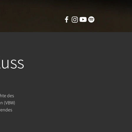
Kuss
hte des
en (VBW)
erendes