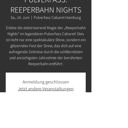
REEPERBAHN NIGHTS
Sa., 14. Juni
  |  
Pulverfass Cabaret Hamburg
Erlebe die elektrisierend Magie der „Reeperbahn
Nights“ im legendären Pulverfass Cabaret! Dies
ist nicht nur eine spektakuläre Show, sondern ein
glitzerndes Fest der Sinne, das dich auf eine
aufregende Zeitreise durch die schillerndsten
und anrüchigsten Jahrzehnte der berühmten
Reeperbahn entführt.
Anmeldung geschlossen
Jetzt andere Veranstaltungen
ansehen
Zeit & Ort