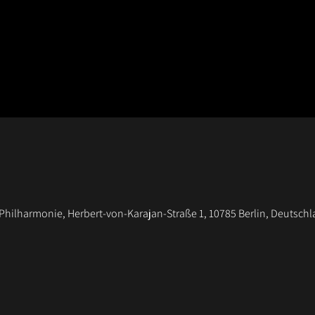
 Philharmonie, Herbert-von-Karajan-Straße 1, 10785 Berlin, Deutsch