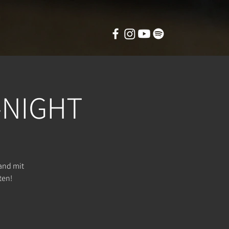
-NIGHT
and mit
ten!