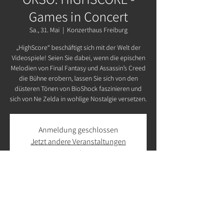
Games in Concert
Sa., 31. Mai
  |  
Konzerthaus Freiburg
„HighScore“ beschäftigt sich mit der Welt der
Videospiele! Seien Sie dabei, wenn die epischen
Melodien von Final Fantasy und Assassin’s Creed
die Bühne erobern, lassen Sie sich von den
düsteren Tönen von BioShock faszinieren und
sich von Ne Zelda in wohlige Nostalgie versetzen.
Anmeldung geschlossen
Jetzt andere Veranstaltungen
ansehen
Zeit & Ort
31. Mai 2025, 20:00 – 23:00