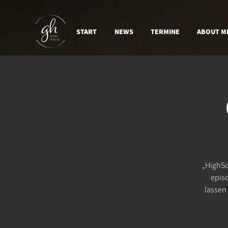
START
NEWS
TERMINE
ABOUT M
„HighSc
episc
lassen