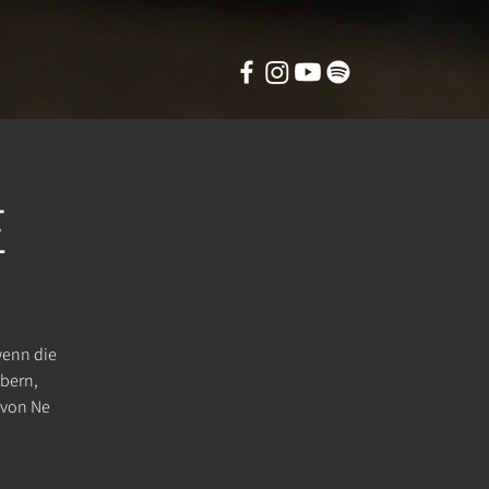
E
wenn die
obern,
 von Ne