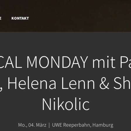
E
KONTAKT
CAL MONDAY mit P
, Helena Lenn & Sh
Nikolic
Mo., 04. März
  |  
UWE Reeperbahn, Hamburg