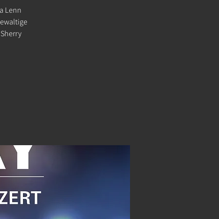
na Lenn
gewaltige
 Sherry