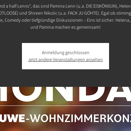
nd a half Lenns“, das sind Pamina Lenn (u.a. DIE EISKÖNIGIN), Hele
OTLOOSE) und Shireen Nikolic (u.a. FACK JU GÖHTE). Egal ob stimm
te, Comedy oder tiefgründige Diskussionen – Eins ist sicher: Helena,
und Pamina machen es gemeinsam!
Anmeldung geschlossen
Jetzt andere Veranstaltungen ansehen