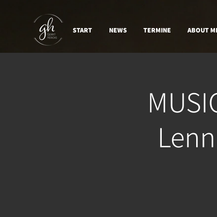
START
NEWS
TERMINE
ABOUT M
MUSI
Lenn