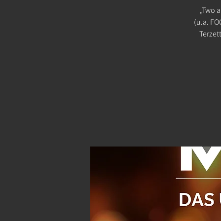
„Two a
(u.a. FO
Terzet