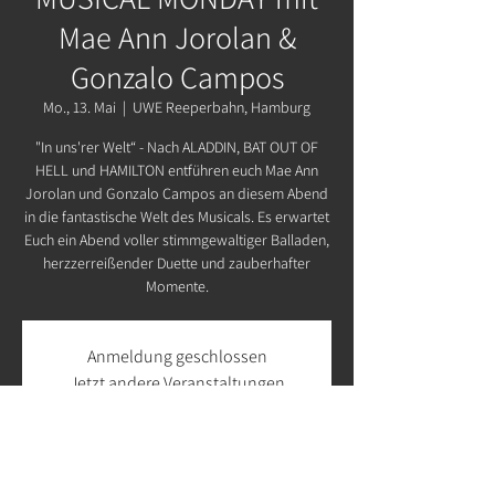
Mae Ann Jorolan &
Gonzalo Campos
Mo., 13. Mai
  |  
UWE Reeperbahn, Hamburg
"In uns'rer Welt“ - Nach ALADDIN, BAT OUT OF
HELL und HAMILTON entführen euch Mae Ann
Jorolan und Gonzalo Campos an diesem Abend
in die fantastische Welt des Musicals. Es erwartet
Euch ein Abend voller stimmgewaltiger Balladen,
herzzerreißender Duette und zauberhafter
Momente.
Anmeldung geschlossen
Jetzt andere Veranstaltungen
ansehen