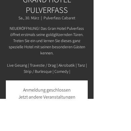
PULVERFASS
Sa., 30. März
  |  
Pulverfass Cabaret
NEUERÖFFNUNG! Das Gran Hotel Pulverfass
öffnet erstmals seine goldglitzernden Türen.
Treten Sie ein und lernen Sie dieses ganz
spezielle Hotel mit seinen besonderen Gästen
kennen.
Live Gesang | Travestie / Drag | Akrobatik | Tanz |
Strip / Burlesque | Comedy |
Anmeldung geschlossen
Jetzt andere Veranstaltungen
ansehen
Zeit & Ort