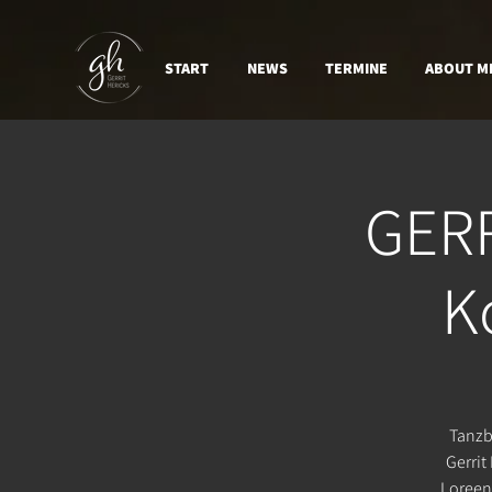
START
NEWS
TERMINE
ABOUT M
GERR
K
Tanzb
Gerrit
Loreen,