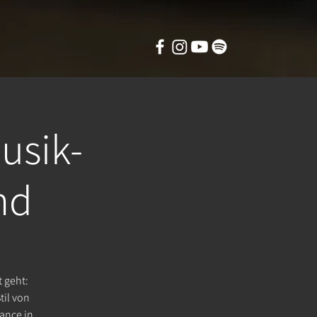
usik-
nd
 geht:
til von
Dance in