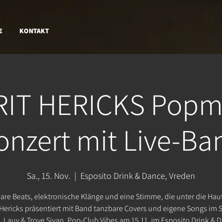
E
KONTAKT
IT HERICKS Popm
onzert mit Live-Ba
Sa., 15. Nov.
  |  
Esposito Drink & Dance, Vreden
are Beats, elektronische Klänge und eine Stimme, die unter die Haut
 Hericks präsentiert mit Band tanzbare Covers und eigene Songs im S
 Lauv & Troye Sivan. Pop-Club Vibes am 15.11. im Esposito Drink & 