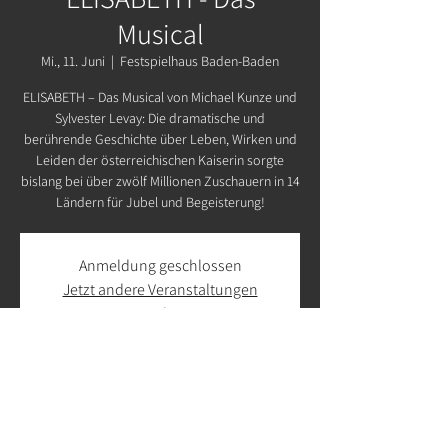
Musical
Mi., 11. Juni
  |  
Festspielhaus Baden-Baden
ELISABETH – Das Musical von Michael Kunze und
Sylvester Levay: Die dramatische und
berührende Geschichte über Leben, Wirken und
Leiden der österreichischen Kaiserin sorgte
bislang bei über zwölf Millionen Zuschauern in 14
Ländern für Jubel und Begeisterung!
Anmeldung geschlossen
Jetzt andere Veranstaltungen
ansehen
Zeit & Ort
11. Juni 2025, 19:30 – 22:30