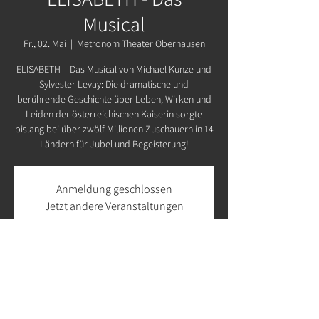
Musical
Fr., 02. Mai
  |  
Metronom Theater Oberhausen
ELISABETH – Das Musical von Michael Kunze und
Sylvester Levay: Die dramatische und
berührende Geschichte über Leben, Wirken und
Leiden der österreichischen Kaiserin sorgte
bislang bei über zwölf Millionen Zuschauern in 14
Ländern für Jubel und Begeisterung!
Anmeldung geschlossen
Jetzt andere Veranstaltungen
ansehen
Zeit & Ort
02. Mai 2025, 19:30 – 22:30