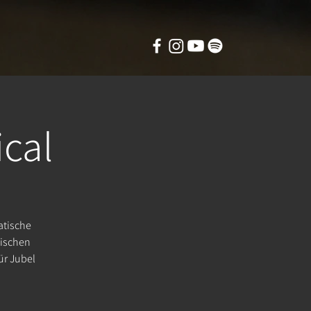
cal
atische
hischen
ür Jubel