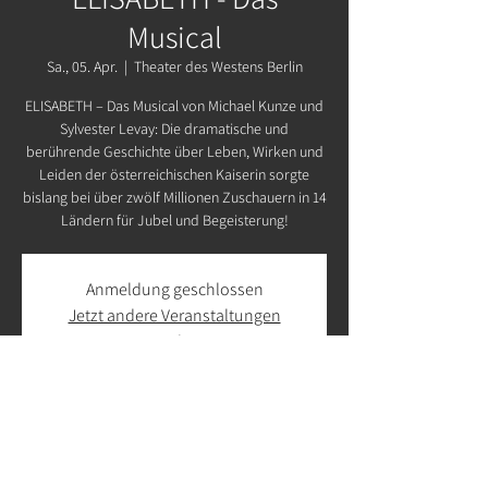
Musical
Sa., 05. Apr.
  |  
Theater des Westens Berlin
ELISABETH – Das Musical von Michael Kunze und
Sylvester Levay: Die dramatische und
berührende Geschichte über Leben, Wirken und
Leiden der österreichischen Kaiserin sorgte
bislang bei über zwölf Millionen Zuschauern in 14
Ländern für Jubel und Begeisterung!
Anmeldung geschlossen
Jetzt andere Veranstaltungen
ansehen
Zeit & Ort
05. Apr. 2025, 15:00 – 18:00