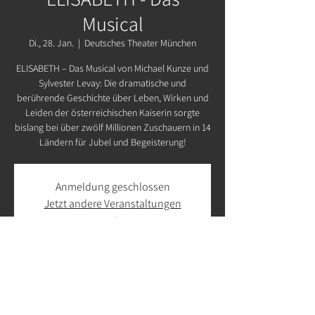
Musical
Di., 28. Jan.
  |  
Deutsches Theater München
ELISABETH – Das Musical von Michael Kunze und
Sylvester Levay: Die dramatische und
berührende Geschichte über Leben, Wirken und
Leiden der österreichischen Kaiserin sorgte
bislang bei über zwölf Millionen Zuschauern in 14
Ländern für Jubel und Begeisterung!
Anmeldung geschlossen
Jetzt andere Veranstaltungen
ansehen
Zeit & Ort
28. Jan. 2025, 19:30 – 22:30