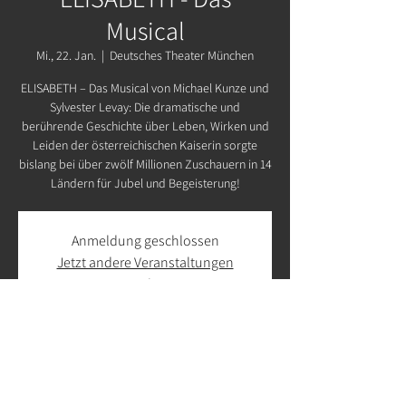
Musical
Mi., 22. Jan.
  |  
Deutsches Theater München
ELISABETH – Das Musical von Michael Kunze und
Sylvester Levay: Die dramatische und
berührende Geschichte über Leben, Wirken und
Leiden der österreichischen Kaiserin sorgte
bislang bei über zwölf Millionen Zuschauern in 14
Ländern für Jubel und Begeisterung!
Anmeldung geschlossen
Jetzt andere Veranstaltungen
ansehen
Zeit & Ort
22. Jan. 2025, 19:30 – 22:30