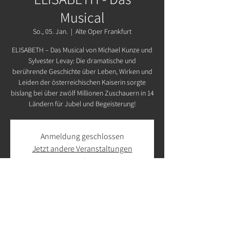
Musical
So., 05. Jan.
  |  
Alte Oper Frankfurt
ELISABETH – Das Musical von Michael Kunze und
Sylvester Levay: Die dramatische und
berührende Geschichte über Leben, Wirken und
Leiden der österreichischen Kaiserin sorgte
bislang bei über zwölf Millionen Zuschauern in 14
Ländern für Jubel und Begeisterung!
Anmeldung geschlossen
Jetzt andere Veranstaltungen
ansehen
Zeit & Ort
05. Jan. 2025, 19:30 – 22:30