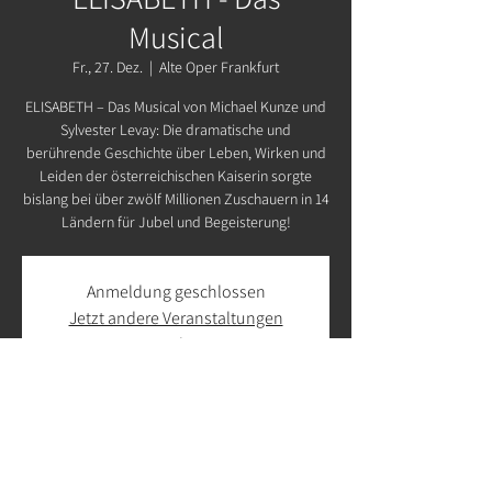
Musical
Fr., 27. Dez.
  |  
Alte Oper Frankfurt
ELISABETH – Das Musical von Michael Kunze und
Sylvester Levay: Die dramatische und
berührende Geschichte über Leben, Wirken und
Leiden der österreichischen Kaiserin sorgte
bislang bei über zwölf Millionen Zuschauern in 14
Ländern für Jubel und Begeisterung!
Anmeldung geschlossen
Jetzt andere Veranstaltungen
ansehen
Zeit & Ort
27. Dez. 2024, 14:30 – 17:30