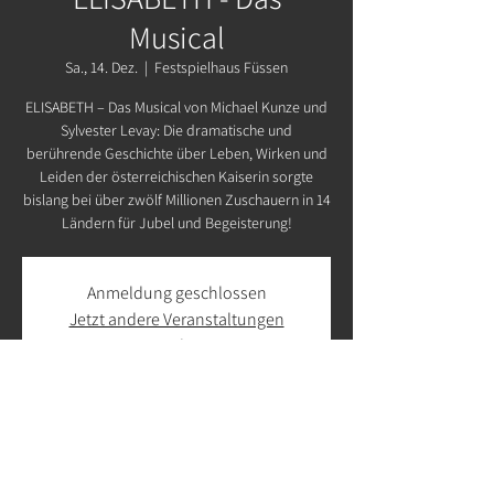
Musical
Sa., 14. Dez.
  |  
Festspielhaus Füssen
ELISABETH – Das Musical von Michael Kunze und
Sylvester Levay: Die dramatische und
berührende Geschichte über Leben, Wirken und
Leiden der österreichischen Kaiserin sorgte
bislang bei über zwölf Millionen Zuschauern in 14
Ländern für Jubel und Begeisterung!
Anmeldung geschlossen
Jetzt andere Veranstaltungen
ansehen
Zeit & Ort
14. Dez. 2024, 19:30 – 22:30