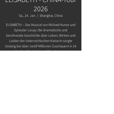
2026
Sa., 24. Jan.
  |  
Shanghai, China
ELISABETH – Das Musical von Michael Kunze und
Sylvester Levay: Die dramatische und
berührende Geschichte über Leben, Wirken und
Leiden der österreichischen Kaiserin sorgte
bislang bei über zwölf Millionen Zuschauern in 14
Ländern für Jubel und Begeisterung!
Zeit & Ort
24. Jan. 2026, 14:00 – 17:00
Shanghai, China, Shanghai, China
Datenschutz
Impressum