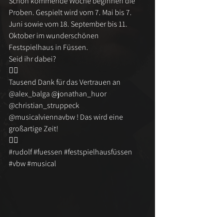
Schon kommende Woche beginnen die 
Proben. Gespielt wird vom 7. Mai bis 7. 
Juni sowie vom 18. September bis 11. 
Oktober im wunderschönen 
Festspielhaus in Füssen.
Seid ihr dabei?
❤️‍🔥
Tausend Dank für das Vertrauen an 
@alex_balga @jonathan_huor 
@christian_struppeck
@musicalviennavbw ! Das wird eine 
großartige Zeit!
❤️‍🔥
#rudolf
#fuessen
#festspielhausfüssen
#vbw
#musical