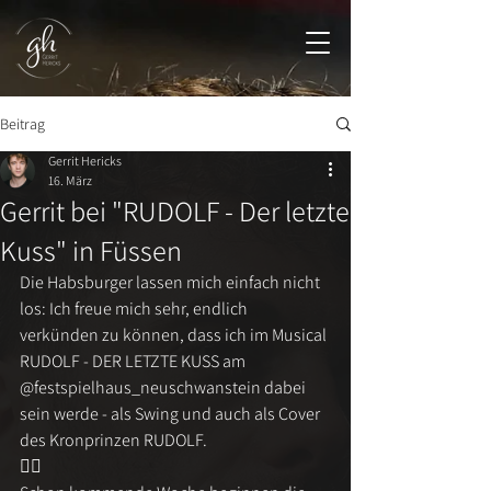
Beitrag
Gerrit Hericks
16. März
Gerrit bei "RUDOLF - Der letzte
Kuss" in Füssen
Die Habsburger lassen mich einfach nicht 
los: Ich freue mich sehr, endlich 
verkünden zu können, dass ich im Musical 
RUDOLF - DER LETZTE KUSS am 
@festspielhaus_neuschwanstein dabei 
sein werde - als Swing und auch als Cover 
des Kronprinzen RUDOLF.
❤️‍🔥